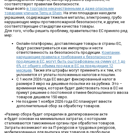
соответствуют правилам безопасности.
Чаще всего
в торговле некачественными и даже опасными
товарами уличали Temu и Shein
. На этих площадках находили
украшения, содержащие тяжелые металлы, электронику, грубо
нарушающую меры противопожарной безопасности, и другие, не
соответствующие стандартам качества товары.
Для того, чтобы решить проблему, правительство ЕС приняло ряд
мер:
Онлайн-платформы, доставляющие товары в страны ЕС,
будут рассматриваться как импортеры и нести
ответственность за безопасность продукции.
Компании,
нарушающие правила и требования к безопасности
продукции в ЕС, могут быть оштрафованы на сумму от 1 до
6% от общего объема продаж в ЕС за предыдущие 12
месяцев
. Также эти штрафы могут применить и к тем, кто
уклоняется от уплаты положенных налогов и пошлин.
С 1 июля 2026 года ЕС вводит фиксированный налог в
размере 3 евро на дешевые посылки из-за рубежа. Это –
временная мера, которая будет действовать пока в ЕС не
примут решение о постоянной отмене беспошлинного ввоза
товаров дешевле 150 евро.
Не позднее 1 ноября 2026 года ЕС планирует ввести
дополнительный сбор за обработку товаров.
«Размер сбора будет определен в делегированном акте
и будет основан на минимальных затратах, с которыми
сталкиваются таможенные органы при обработке товаров.
Затраты возникают из-за IT-ресурсов и трудовых ресурсов,
мобилизованных для выпуска этих товаров в свободное