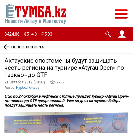
$424.86
€514.3
₽5.83
·
·
НОВОСТИ СПОРТА
Актауские спортсмены будут защищать
честь региона на турнире «Atyrau Open» по
таэквондо GTF
21 Октября 2019 (10:07) ·
2707
Автор:
Нурбол Окуов
С 26 по 27 октября в нефтяной столице пройдет турнир «Atyrau Open»
по таэквондо GTF среди юношей. Уже на днях актауские бойцы
поедут защищать честь региона.