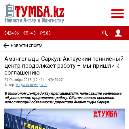
$424.86
€514.3
₽5.83
·
·
НОВОСТИ СПОРТА
Амангельды Саркул: Актауский теннисный
центр продолжает работу – мы пришли к
соглашению
29 Октября 2018 (12:42) ·
5607
Автор:
Мадина Ахмедова
В теннисном центре Актау преподаватели, написавшие заявление
об увольнении, продолжают работу. Об этом заявил временно
исполняющий обязанности директора Амангельды
Саркул.