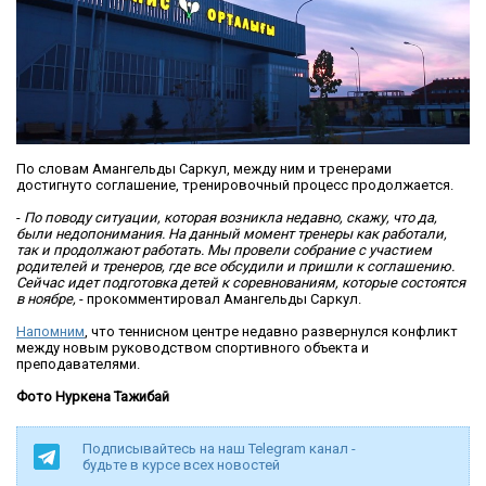
По словам Амангельды Саркул, между ним и тренерами
достигнуто соглашение, тренировочный процесс продолжается.
-
По поводу ситуации, которая возникла недавно, скажу, что да,
были недопонимания. На данный момент тренеры как работали,
так и продолжают работать. Мы провели собрание с участием
родителей и тренеров, где все обсудили и пришли к соглашению.
Сейчас идет подготовка детей к соревнованиям, которые состоятся
в ноябре,
- прокомментировал Амангельды Саркул.
Напомним
, что теннисном центре недавно развернулся конфликт
между новым руководством спортивного объекта и
преподавателями.
Фото Нуркена Тажибай
Подписывайтесь на наш Telegram канал -
будьте в курсе всех новостей