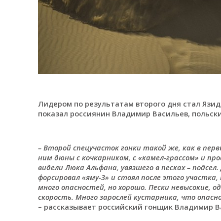
Лидером по результатам второго дня стал Язид
показал россиянин Владимир Васильев, польск
– Второй спецучасток гонки такой же, как в перв
ним дюны с кочкарником, с «камел-грассом» и п
видели Люка Альфана, увязшего в песках – подсел.
форсировал «яму-3» и стоял после этого участка,
много опасностей, но хорошо. Пески невысокие, о
скорость. Много зарослей кустарника, что опасн
– рассказывает российский гонщик Владимир В