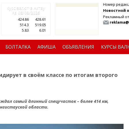
Номер редак
Курс валют в Актау
Новостной от
на
08/08/2026
Рекламный от
424.86
428.61
reklama@
514.3
519.05
5.83
6.01
БОЛТАЛКА
АФИША
ОБЪЯВЛЕНИЯ
КУРСЫ ВАЛ
дирует в своём классе по итогам второго
ждал самый длинный спецучасток – более 414 км,
гистауской области.