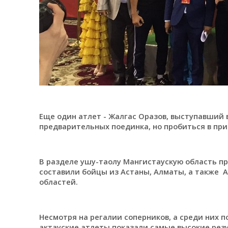
Еще один атлет - Жалгас Оразов, выступавший 
предварительных поединка, но пробиться в при
В разделе ушу-таолу Мангистаускую область п
составили бойцы из Астаны, Алматы, а также 
областей.
Несмотря на регалии соперников, а среди них
актауские атлеты показали самые высокие рез