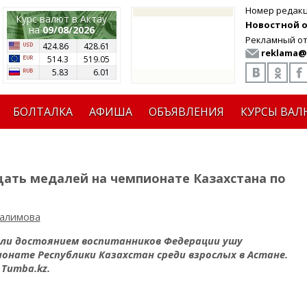
Номер редак
Курс валют в Актау
Новостной от
на
09/08/2026
Рекламный от
424.86
428.61
reklama@
514.3
519.05
5.83
6.01
БОЛТАЛКА
АФИША
ОБЪЯВЛЕНИЯ
КУРСЫ ВАЛ
цать медалей на чемпионате Казахстана по
салимова
али достоянием воспитанников Федерации ушу
онате Республики Казахстан среди взрослых в Астане.
у
Tumba
.
kz
.