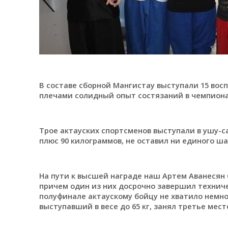
В составе сборной Мангистау выступали 15 вос
плечами солидный опыт состязаний в чемпиона
Трое актауских спортсменов выступали в ушу-са
плюс 90 килограммов, не оставил ни единого ша
На пути к высшей награде наш Артем Аванесян
причем один из них досрочно завершил техниче
полуфинале актаускому бойцу не хватило немно
выступавший в весе до 65 кг, занял третье мест