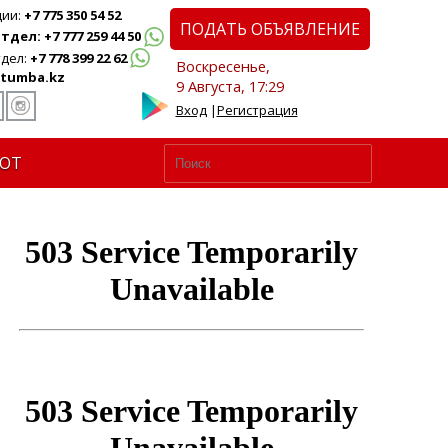
ции:
+7 775 350 54 52
ПОДАТЬ ОБЪЯВЛЕНИЕ
дел: +7 777 259 44 50
дел:
+7 778 399 22 62
Воскресенье,
tumba.kz
9 Августа, 17:29
Вход
|
Регистрация
ЮТ