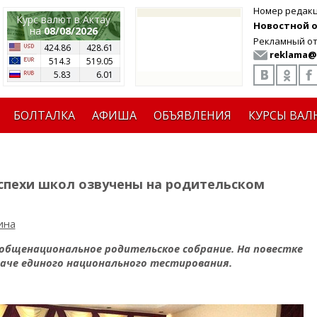
Номер редак
Курс валют в Актау
Новостной от
на
08/08/2026
Рекламный от
424.86
428.61
reklama@
514.3
519.05
5.83
6.01
БОЛТАЛКА
АФИША
ОБЪЯВЛЕНИЯ
КУРСЫ ВАЛ
успехи школ озвучены на родительском
ина
общенациональное родительское собрание. На повестке
сдаче единого национального тестирования.