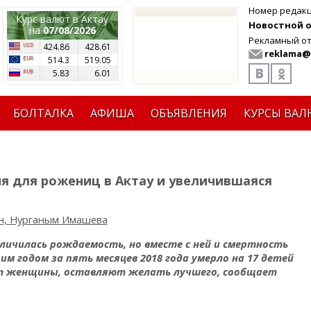
Номер редак
Курс валют в Актау
Новостной от
на
07/08/2026
Рекламный от
424.86
428.61
reklama@
514.3
519.05
5.83
6.01
БОЛТАЛКА
АФИША
ОБЪЯВЛЕНИЯ
КУРСЫ ВАЛ
ия для рожениц в Актау и увеличившаяся
н, Нурганым Имашева
еличилась рождаемость, но вместе с ней и смертность
м годом за пять месяцев 2018 года умерло на 17 детей
ют женщины, оставляют желать лучшего, сообщает