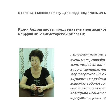
Всего за 5 месяцев текущего года родились 3042 
Рухия Алдонгарова, председатель специальн
коррупции Мангистауской области;
-По представленным
очень мало, гораз
есть посредством ке
надо отметить, что
Мертворожденные д
акушерские пробле
которые родились ж
она не единственная
дефицита неонатоло
тугоухость, ретино