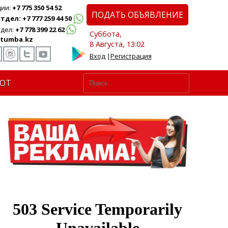
ции:
+7 775 350 54 52
ПОДАТЬ ОБЪЯВЛЕНИЕ
дел: +7 777 259 44 50
дел:
+7 778 399 22 62
Суббота,
tumba.kz
8 Августа, 13:02
Вход
|
Регистрация
ЮТ