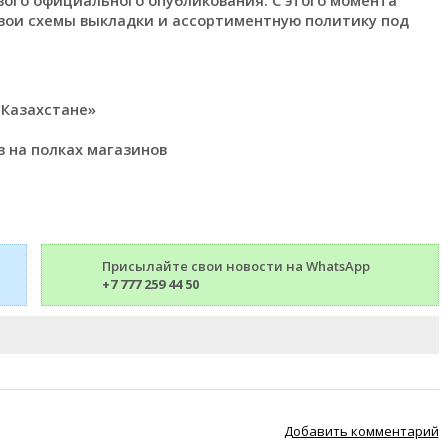
рвого официального опубликования. С этого момента
вои схемы выкладки и ассортиментную политику под
 Казахстане»
 на полках магазинов
Присылайте свои новости на WhatsApp
+7 777 259 44 50
Добавить комментарий