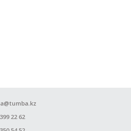
a@tumba.kz
399 22 62
350 54 52