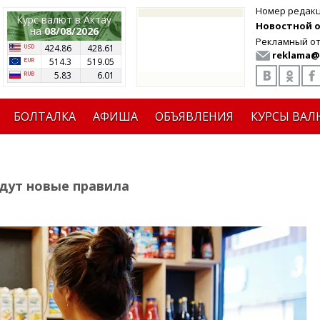
Номер редак
Курс валют в Актау
Новостной от
на
08/08/2026
Рекламный от
424.86
428.61
reklama@
514.3
519.05
5.83
6.01
БОЛТАЛКА
АФИША
ОБЪЯВЛЕНИЯ
КУРСЫ ВАЛ
дут новые правила