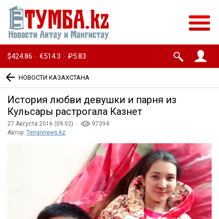
$424.86
€514.3
₽5.83
·
·
НОВОСТИ КАЗАХСТАНА
История любви девушки и парня из
Кульсары растрогала Казнет
27 Августа 2016 (09:02) ·
97394
Автор:
Tengrinews.kz